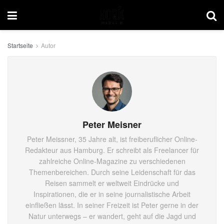
Startseite
Autor
Peter Meisner
Peter Meissner, 35 Jahre alt, ist freiberuflicher Online-
Redakteur aus Hamburg. Er schreibt als Freelancer für
zahlreiche Online-Magazine zu verschiedenen
Themenbereichen. Durch seine Leidenschaft für das
Reisen sammelt er weltweit Eindrücke und
Inspirationen, die er in seine journalistische Arbeit
einfließen lässt. In seiner Freizeit ist Peter gerne in der
Natur unterwegs – er wandert, geht auf die Jagd und