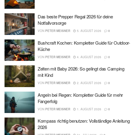
Das beste Prepper Regal 2026 für deine
Notfallvorsorge
VON
PETER MEISNER
5. AUGUST 2026
0
Bushcraft Kochen: Kompletter Guide für Outdoor-
Küche
VON
PETER MEISNER
4. AUGUST 2026
0
Zelten mit Baby 2026: So gelingt das Camping
mit Kind
VON
PETER MEISNER
2. AUGUST 2026
0
Angeln bei Regen: Kompletter Guide für mehr
Fangerfolg
VON
PETER MEISNER
1. AUGUST 2026
0
Kompass richtig benutzen: Vollständige Anleitung
2026