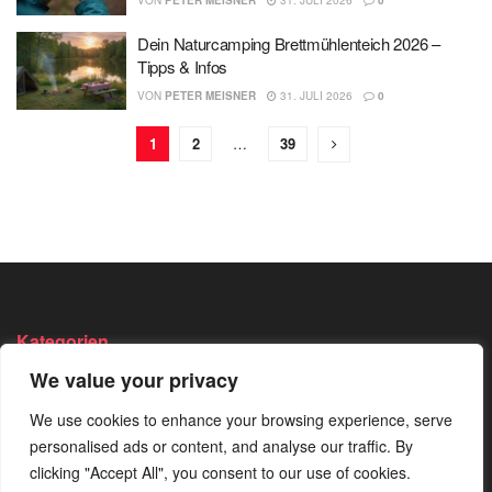
VON
PETER MEISNER
31. JULI 2026
0
Dein Naturcamping Brettmühlenteich 2026 –
Tipps & Infos
VON
PETER MEISNER
31. JULI 2026
0
1
2
…
39
Kategorien
We value your privacy
Angeln
Survival
Wandern
Bushcraft
We use cookies to enhance your browsing experience, serve
Trekking
Wissen
personalised ads or content, and analyse our traffic. By
Camping
Von Der
clicking "Accept All", you consent to our use of cookies.
Redaktion
Jagen