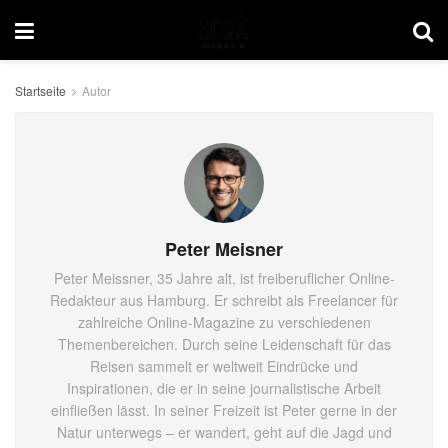
Startseite
Autor
Peter Meisner
Peter Meissner, 35 Jahre alt, ist freiberuflicher Online-
Redakteur aus Hamburg. Er schreibt als Freelancer für
zahlreiche Online-Magazine zu verschiedenen
Themenbereichen. Durch seine Leidenschaft für das
Reisen sammelt er weltweit Eindrücke und
Inspirationen, die er in seine journalistische Arbeit
einfließen lässt. In seiner Freizeit ist Peter gerne in der
Natur unterwegs – er wandert, geht auf die Jagd und