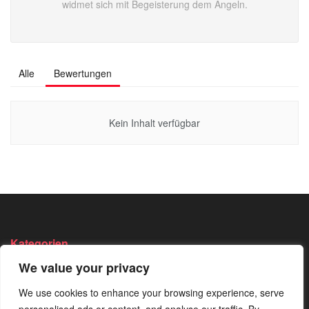
widmet sich mit Begeisterung dem Angeln.
Alle
Bewertungen
Kein Inhalt verfügbar
Kategorien
We value your privacy
Angeln
Survival
Wandern
Bushcraft
We use cookies to enhance your browsing experience, serve
Trekking
Wissen