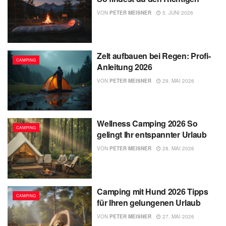
VON
PETER MEISNER
5. JUNI 2026
Zelt aufbauen bei Regen: Profi-
CAMPING
Anleitung 2026
VON
PETER MEISNER
29. MAI 2026
Wellness Camping 2026 So
CAMPING
gelingt Ihr entspannter Urlaub
VON
PETER MEISNER
28. MAI 2026
Camping mit Hund 2026 Tipps
CAMPING
für Ihren gelungenen Urlaub
VON
PETER MEISNER
27. MAI 2026