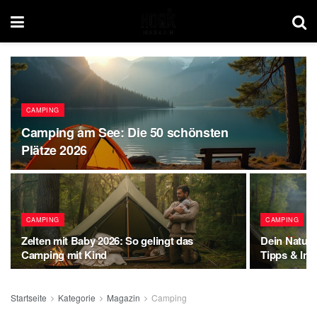
CAMPING
Camping am See: Die 50 schönsten
Plätze 2026
CAMPING
CAMPING
Zelten mit Baby 2026: So gelingt das
Dein Naturc
Camping mit Kind
Tipps & Inf
Startseite
Kategorie
Magazin
Camping