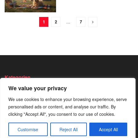
1
2
…
7
Kategorien
We value your privacy
Angeln
Survival
Wandern
We use cookies to enhance your browsing experience, serve
Bushcraft
Trekking
Wissen
personalised ads or content, and analyse our traffic. By
Camping
Von Der
clicking "Accept All", you consent to our use of cookies.
Redaktion
Jagen
Empfohlen
Customise
Reject All
Accept All