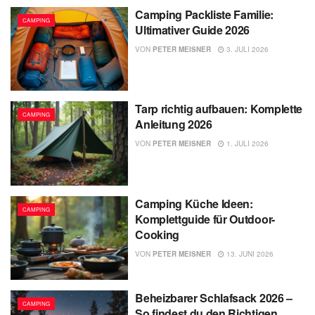
Camping Packliste Familie:
CAMPING
Ultimativer Guide 2026
VON
PETER MEISNER
3. JULI 2026
Tarp richtig aufbauen: Komplette
CAMPING
Anleitung 2026
VON
PETER MEISNER
1. JULI 2026
Camping Küche Ideen:
CAMPING
Komplettguide für Outdoor-
Cooking
VON
PETER MEISNER
13. JUNI 2026
Beheizbarer Schlafsack 2026 –
CAMPING
So findest du den Richtigen