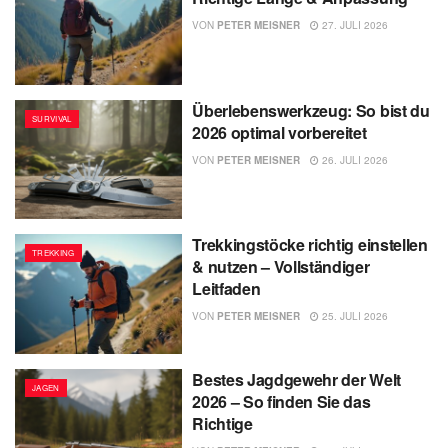
VON
PETER MEISNER
27. JULI 2026
Überlebenswerkzeug: So bist du
SURVIVAL
2026 optimal vorbereitet
VON
PETER MEISNER
26. JULI 2026
Trekkingstöcke richtig einstellen
TREKKING
& nutzen – Vollständiger
Leitfaden
VON
PETER MEISNER
25. JULI 2026
Bestes Jagdgewehr der Welt
JAGEN
2026 – So finden Sie das
Richtige