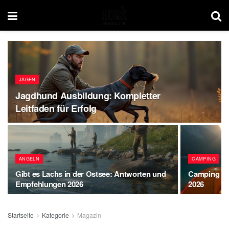
JAGEN
Jagdhund Ausbildung: Kompletter
Leitfaden für Erfolg
ANGELN
CAMPING
Gibt es Lachs in der Ostsee: Antworten und
Camping am
Empfehlungen 2026
2026
Startseite
Kategorie
Magazin