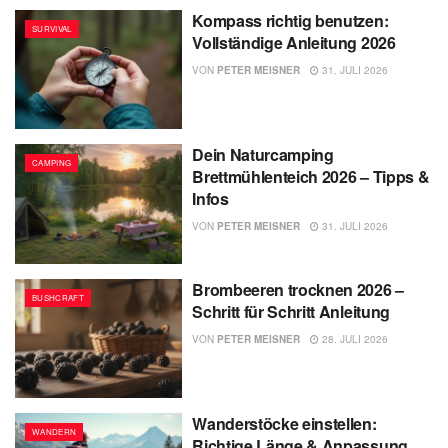
Kompass richtig benutzen:
SURVIVAL
Vollständige Anleitung 2026
VON
PETER MEISNER
31. JULI 2026
Dein Naturcamping
CAMPING
Brettmühlenteich 2026 – Tipps &
Infos
VON
PETER MEISNER
31. JULI 2026
Brombeeren trocknen 2026 –
BUSHCRAFT
Schritt für Schritt Anleitung
VON
PETER MEISNER
28. JULI 2026
Wanderstöcke einstellen:
WANDERN
Richtige Länge & Anpassung