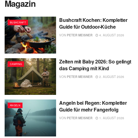
Magazin
Bushcraft Kochen: Kompletter
BUSHCRAFT
Guide für Outdoor-Küche
VON
PETER MEISNER
4. AUGUST 2026
Zelten mit Baby 2026: So gelingt
CAMPING
das Camping mit Kind
VON
PETER MEISNER
2. AUGUST 2026
Angeln bei Regen: Kompletter
ANGELN
Guide für mehr Fangerfolg
VON
PETER MEISNER
1. AUGUST 2026