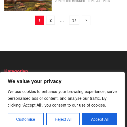
VON
PETER MEISNER
24. JULI 2026
1
2
…
37
Kategorien
We value your privacy
Angeln
Survival
Wandern
We use cookies to enhance your browsing experience, serve
Bushcraft
Trekking
Wissen
personalised ads or content, and analyse our traffic. By
Camping
Von Der
clicking "Accept All", you consent to our use of cookies.
Redaktion
Jagen
Empfohlen
Customise
Reject All
Accept All