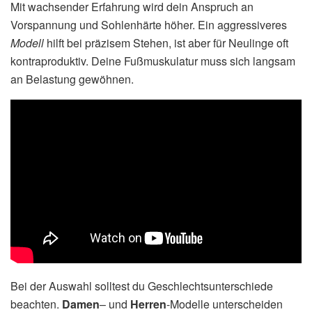
Mit wachsender Erfahrung wird dein Anspruch an
Vorspannung und Sohlenhärte höher. Ein aggressiveres
Modell
hilft bei präzisem Stehen, ist aber für Neulinge oft
kontraproduktiv. Deine Fußmuskulatur muss sich langsam
an Belastung gewöhnen.
Bei der Auswahl solltest du Geschlechtsunterschiede
beachten.
Damen
– und
Herren
-Modelle unterscheiden