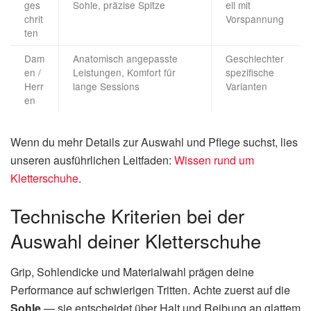
ges
Sohle, präzise Spitze
ell mit
chrit
Vorspannung
ten
Dam
Anatomisch angepasste
Geschlechter
en /
Leistungen, Komfort für
spezifische
Herr
lange Sessions
Varianten
en
Wenn du mehr Details zur Auswahl und Pflege suchst, lies
unseren ausführlichen Leitfaden:
Wissen rund um
Kletterschuhe
.
Technische Kriterien bei der
Auswahl deiner Kletterschuhe
Grip, Sohlendicke und Materialwahl prägen deine
Performance auf schwierigen Tritten. Achte zuerst auf die
Sohle
— sie entscheidet über Halt und Reibung an glattem