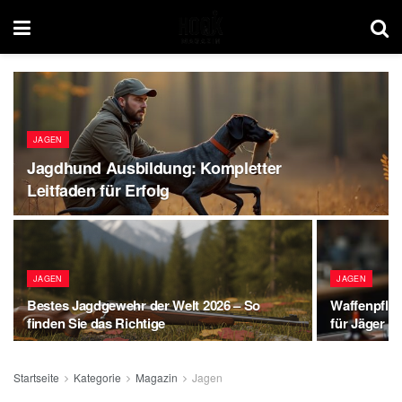
JAGEN
Jagdhund Ausbildung: Kompletter
Leitfaden für Erfolg
JAGEN
JAGEN
Bestes Jagdgewehr der Welt 2026 – So
Waffenpfleg
finden Sie das Richtige
für Jäger
Startseite
Kategorie
Magazin
Jagen