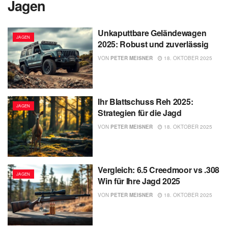
Jagen
Unkaputtbare Geländewagen
JAGEN
2025: Robust und zuverlässig
VON
PETER MEISNER
18. OKTOBER 2025
Ihr Blattschuss Reh 2025:
JAGEN
Strategien für die Jagd
VON
PETER MEISNER
18. OKTOBER 2025
Vergleich: 6.5 Creedmoor vs .308
JAGEN
Win für Ihre Jagd 2025
VON
PETER MEISNER
18. OKTOBER 2025