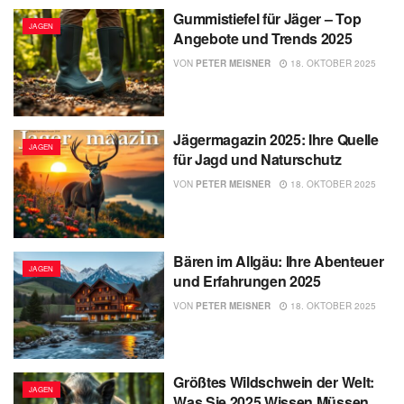
Gummistiefel für Jäger – Top
JAGEN
Angebote und Trends 2025
VON
PETER MEISNER
18. OKTOBER 2025
Jägermagazin 2025: Ihre Quelle
JAGEN
für Jagd und Naturschutz
VON
PETER MEISNER
18. OKTOBER 2025
Bären im Allgäu: Ihre Abenteuer
JAGEN
und Erfahrungen 2025
VON
PETER MEISNER
18. OKTOBER 2025
Größtes Wildschwein der Welt:
JAGEN
Was Sie 2025 Wissen Müssen