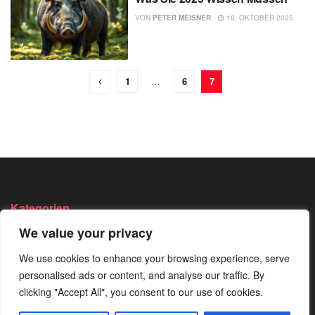
VON
PETER MEISNER
18. OKTOBER 2025
1
…
6
7
Kategorien
We value your privacy
Angeln
Survival
Wandern
Bushcraft
Trekking
Wissen
We use cookies to enhance your browsing experience, serve
personalised ads or content, and analyse our traffic. By
Camping
Von Der
clicking "Accept All", you consent to our use of cookies.
Redaktion
Jagen
Empfohlen