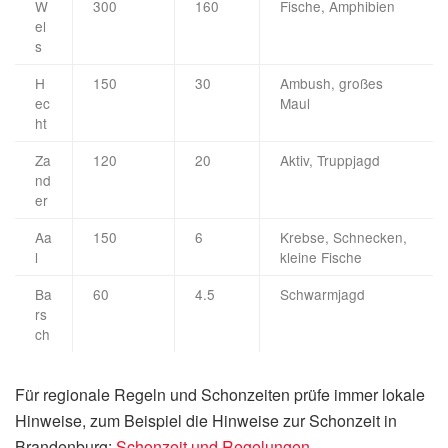
W
300
160
Fische, Amphibien
el
s
H
150
30
Ambush, großes
ec
Maul
ht
Za
120
20
Aktiv, Truppjagd
nd
er
Aa
150
6
Krebse, Schnecken,
l
kleine Fische
Ba
60
4.5
Schwarmjagd
rs
ch
Für regionale Regeln und Schonzeiten prüfe immer lokale
Hinweise, zum Beispiel die Hinweise zur Schonzeit in
Brandenburg:
Schonzeit und Regelungen
.