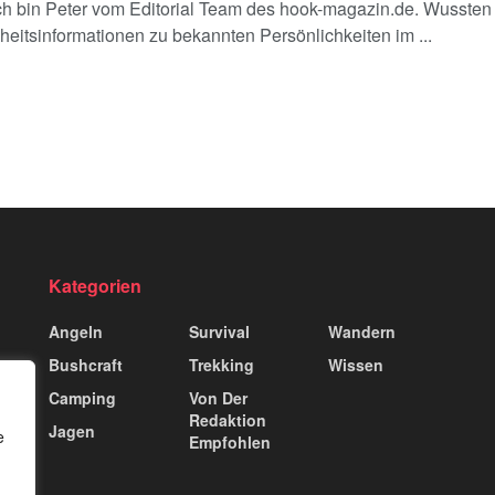
ich bin Peter vom Editorial Team des hook-magazin.de. Wussten
eitsinformationen zu bekannten Persönlichkeiten im ...
Kategorien
Angeln
Survival
Wandern
Bushcraft
Trekking
Wissen
Camping
Von Der
Redaktion
Jagen
e
Empfohlen