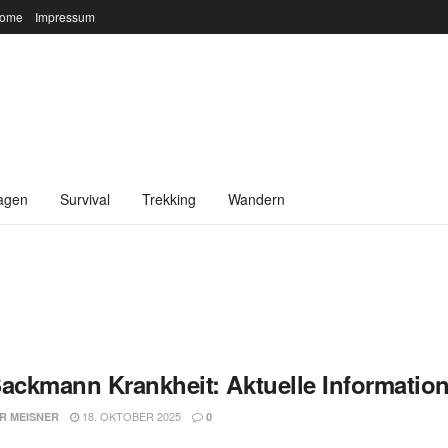
ome
Impressum
agen
Survival
Trekking
Wandern
Sackmann Krankheit: Aktuelle Information
18. OKTOBER 2025
R MEISNER
0