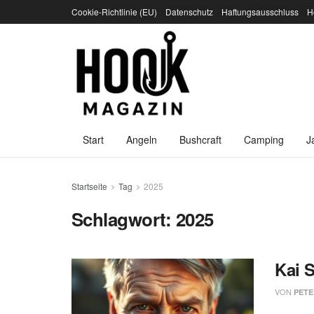
Cookie-Richtlinie (EU)
Datenschutz
Haftungsausschluss
H
Start
Angeln
Bushcraft
Camping
J
Startseite
Tag
2025
Schlagwort:
2025
Kai 
VON
PETE