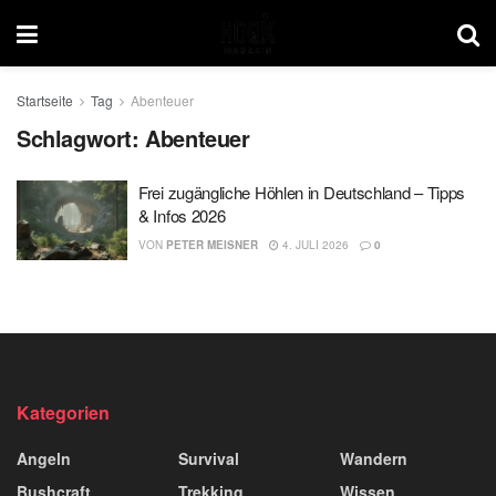
Startseite
Tag
Abenteuer
Schlagwort:
Abenteuer
Frei zugängliche Höhlen in Deutschland – Tipps
& Infos 2026
VON
PETER MEISNER
4. JULI 2026
0
Kategorien
Angeln
Survival
Wandern
Bushcraft
Trekking
Wissen