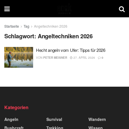
Startseite
Tag
Angeltechniken 2026
Schlagwort:
Angeltechniken 2026
Hecht angeln vom Ufer: Tipps für 2026
VON
PETER MEISNER
27. APRIL 2026
0
Kategorien
Angeln
Survival
Wandern
Bushcraft
Trekking
Wissen