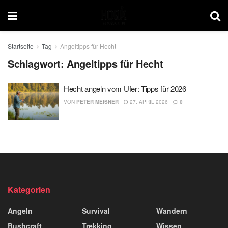
Startseite
Tag
Angeltipps für Hecht
Schlagwort:
Angeltipps für Hecht
Hecht angeln vom Ufer: Tipps für 2026
VON
PETER MEISNER
27. APRIL 2026
0
Kategorien
Angeln
Survival
Wandern
Bushcraft
Trekking
Wissen