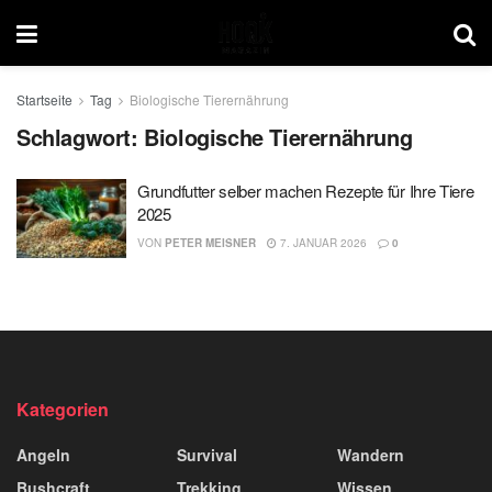
Startseite
Tag
Biologische Tierernährung
Schlagwort:
Biologische Tierernährung
Grundfutter selber machen Rezepte für Ihre Tiere
2025
VON
PETER MEISNER
7. JANUAR 2026
0
Kategorien
Angeln
Survival
Wandern
Bushcraft
Trekking
Wissen