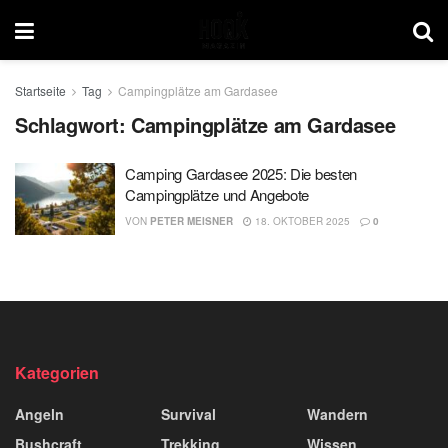
Startseite
Tag
Campingplätze am Gardasee
Schlagwort:
Campingplätze am Gardasee
Camping Gardasee 2025: Die besten
Campingplätze und Angebote
VON
PETER MEISNER
18. OKTOBER 2025
0
Kategorien
Angeln
Survival
Wandern
Bushcraft
Trekking
Wissen