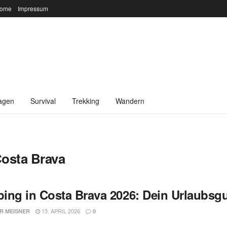
ome
Impressum
agen
Survival
Trekking
Wandern
Costa Brava
ing in Costa Brava 2026: Dein Urlaubsg
13. APRIL 2026
R MEISNER
0