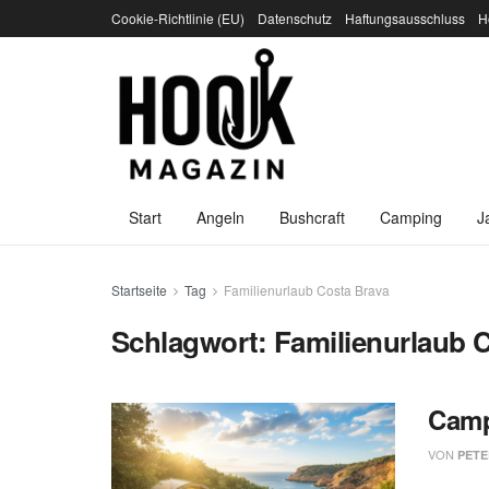
Cookie-Richtlinie (EU)
Datenschutz
Haftungsausschluss
H
Start
Angeln
Bushcraft
Camping
J
Startseite
Tag
Familienurlaub Costa Brava
Schlagwort:
Familienurlaub 
Camp
VON
PETE