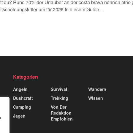
t du? Rund 70% der Urlauber an der costa brava nennen eine g
tscheidungskriterium für 2026.In diesem Guide ...
Kategorien
Angeln
Survival
Wandern
Bushcraft
Trekking
Wissen
Camping
Von Der
Redaktion
Jagen
e
Empfohlen