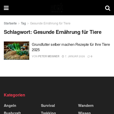
Startseite
Tag
Gesunde Ernährung für Tiere
Schlagwort:
Gesunde Ernährung für Tiere
Grundfutter selber machen Rezepte für Ihre Tiere
2025
VON
PETER MEISNER
7. JANUAR 2026
0
Kategorien
Angeln
Survival
Wandern
Bushcraft
Trekking
Wissen