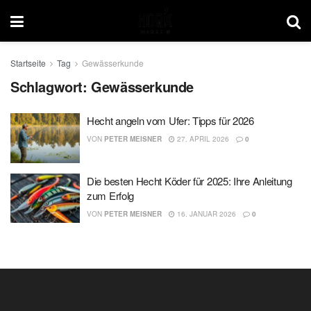
Startseite
Tag
Gewässerkunde
Schlagwort:
Gewässerkunde
Hecht angeln vom Ufer: Tipps für 2026
VON
PETER MEISNER
27. APRIL 2026
0
Die besten Hecht Köder für 2025: Ihre Anleitung
zum Erfolg
VON
PETER MEISNER
16. JANUAR 2026
0