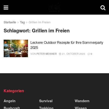
Startseite
Tag
Grillen im Freien
Schlagwort:
Grillen im Freien
Leckere Outdoor Rezepte für Ihre Sommerparty
2025
VON
PETER MEISNER
21. OKTOBER 2025
0
Kategorien
Angeln
Survival
Wandern
Bushcraft
Trekking
Wissen