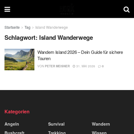
Startseite
Tag
Island Wanderwege
Schlagwort:
Island Wanderwege
Wandern Island 2026 – Dein Guide für sichere
Touren
VON
PETER MEISNER
31. MAI 2026
0
Kategorien
Angeln
Survival
Wandern
Bushcraft
Trekking
Wissen