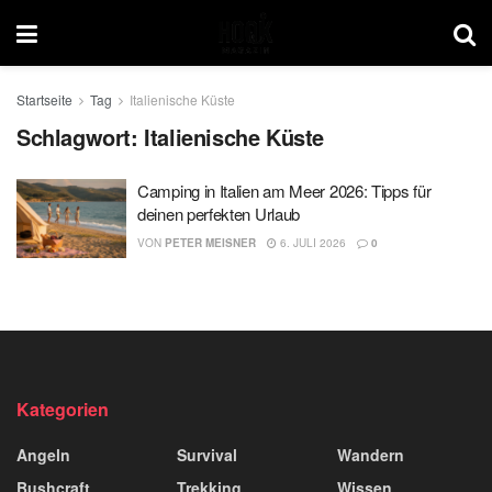
Startseite
Tag
Italienische Küste
Schlagwort:
Italienische Küste
Camping in Italien am Meer 2026: Tipps für
deinen perfekten Urlaub
VON
PETER MEISNER
6. JULI 2026
0
Kategorien
Angeln
Survival
Wandern
Bushcraft
Trekking
Wissen