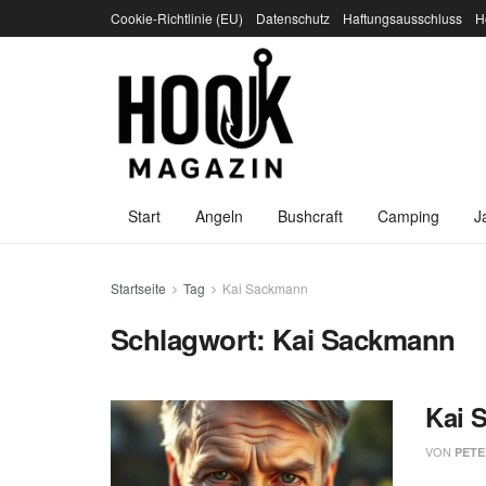
Cookie-Richtlinie (EU)
Datenschutz
Haftungsausschluss
H
Start
Angeln
Bushcraft
Camping
J
Startseite
Tag
Kai Sackmann
Schlagwort:
Kai Sackmann
Kai 
VON
PETE