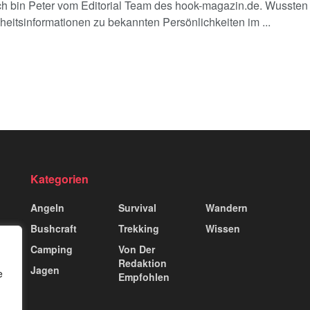
ich bin Peter vom Editorial Team des hook-magazin.de. Wussten
eitsinformationen zu bekannten Persönlichkeiten im ...
Kategorien
Angeln
Survival
Wandern
Bushcraft
Trekking
Wissen
Camping
Von Der
Redaktion
Jagen
e
Empfohlen