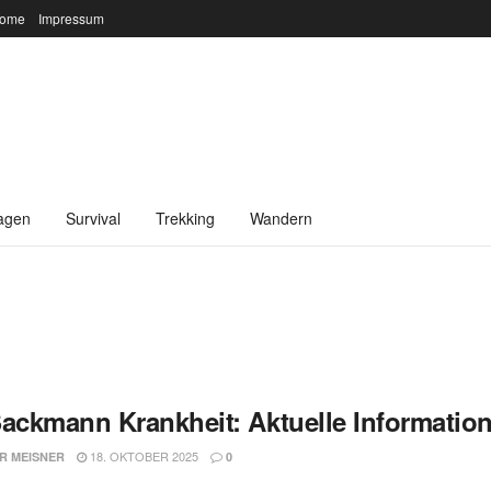
ome
Impressum
agen
Survival
Trekking
Wandern
Sackmann Krankheit: Aktuelle Information
18. OKTOBER 2025
R MEISNER
0