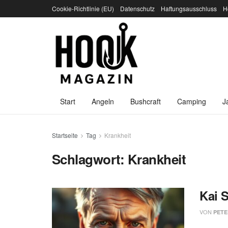
Cookie-Richtlinie (EU)
Datenschutz
Haftungsausschluss
H
Start
Angeln
Bushcraft
Camping
J
Startseite
Tag
Krankheit
Schlagwort:
Krankheit
Kai 
VON
PETE