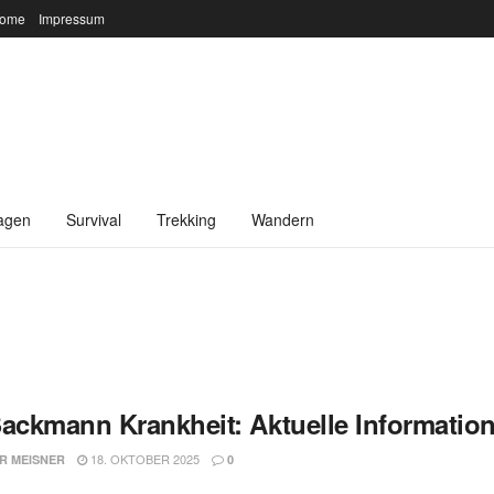
ome
Impressum
agen
Survival
Trekking
Wandern
Sackmann Krankheit: Aktuelle Information
18. OKTOBER 2025
R MEISNER
0