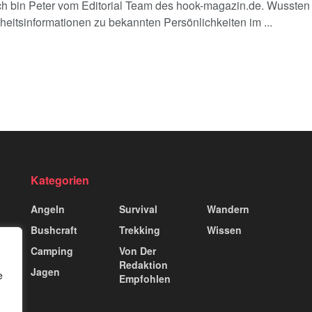
ich bin Peter vom Editorial Team des hook-magazin.de. Wussten
eitsinformationen zu bekannten Persönlichkeiten im ...
Kategorien
Angeln
Survival
Wandern
Bushcraft
Trekking
Wissen
Camping
Von Der
Redaktion
Jagen
e
Empfohlen