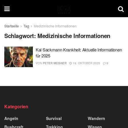
Startseite
Tag
Medizinische Informationen
Schlagwort:
Medizinische Informationen
Kai Sackmann Krankheit: Aktuelle Informationen
für 2025
VON
PETER MEISNER
18. OKTOBER 2025
0
Kategorien
Angeln
Survival
Wandern
Bushcraft
Trekking
Wissen