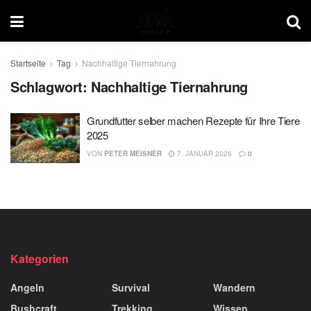
Startseite
Tag
Nachhaltige Tiernahrung
Schlagwort:
Nachhaltige Tiernahrung
Grundfutter selber machen Rezepte für Ihre Tiere
2025
VON
PETER MEISNER
7. JANUAR 2026
0
Kategorien
Angeln
Survival
Wandern
Bushcraft
Trekking
Wissen