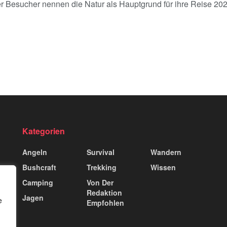
r Besucher nennen die Natur als Hauptgrund für ihre Reise 2026 
Kategorien
Angeln
Survival
Wandern
Bushcraft
Trekking
Wissen
Camping
Von Der
Redaktion
Jagen
e
Empfohlen