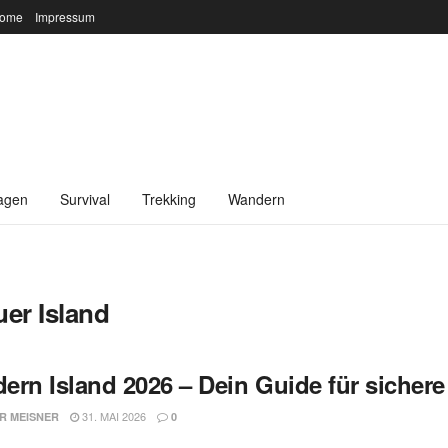
ome
Impressum
agen
Survival
Trekking
Wandern
er Island
ern Island 2026 – Dein Guide für sicher
31. MAI 2026
R MEISNER
0