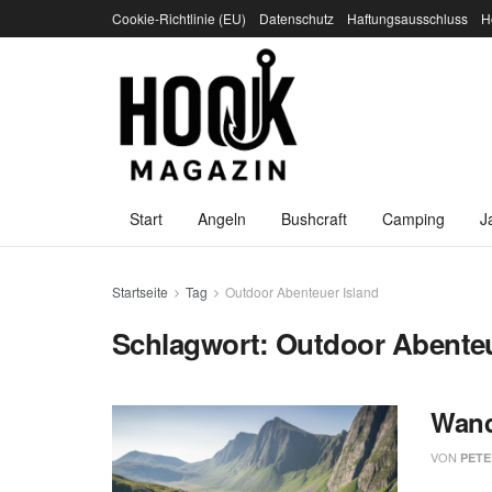
Cookie-Richtlinie (EU)
Datenschutz
Haftungsausschluss
H
Start
Angeln
Bushcraft
Camping
J
Startseite
Tag
Outdoor Abenteuer Island
Schlagwort:
Outdoor Abenteu
Wand
VON
PETE