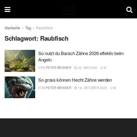
Startseite
Tag
Raubfisch
Schlagwort:
Raubfisch
So nutzt du Barsch Zähne 2026 effektiv beim
Angeln
VON
PETER MEISNER
23. MAI 2026
0
So gross können Hecht Zähne werden
VON
PETER MEISNER
18. OKTOBER 2025
0