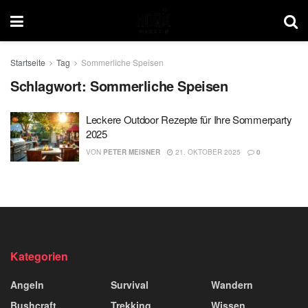
Startseite
Tag
Sommerliche Speisen
Schlagwort:
Sommerliche Speisen
Leckere Outdoor Rezepte für Ihre Sommerparty
2025
VON
PETER MEISNER
21. OKTOBER 2025
0
Kategorien
Angeln
Survival
Wandern
Bushcraft
Trekking
Wissen