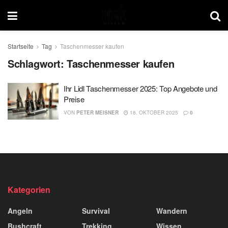
Startseite
Tag
Taschenmesser kaufen
Schlagwort:
Taschenmesser kaufen
Ihr Lidl Taschenmesser 2025: Top Angebote und
Preise
VON
PETER MEISNER
18. OKTOBER 2025
0
Kategorien
Angeln
Survival
Wandern
Bushcraft
Trekking
Wissen