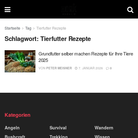
Startseite
Tag
Tierfutter Rezepte
Schlagwort:
Tierfutter Rezepte
Grundfutter selber machen Rezepte für Ihre Tiere
2025
VON
PETER MEISNER
7. JANUAR 2026
0
Kategorien
Angeln
Survival
Wandern
Bushcraft
Trekking
Wissen