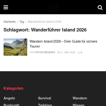
Startseite
Tag
Wanderführer Island 2026
Schlagwort:
Wanderführer Island 2026
Wandern Island 2026 – Dein Guide für sichere
Touren
VON
PETER MEISNER
31. MAI 2026
0
Kategorien
Angeln
Survival
Wandern
Bushcraft
Trekking
Wissen