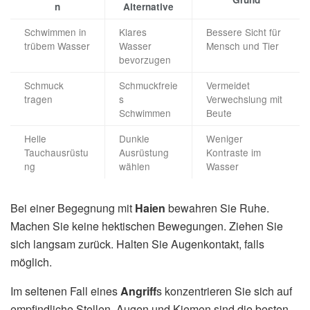
n
Alternative
Schwimmen in
Klares
Bessere Sicht für
trübem Wasser
Wasser
Mensch und Tier
bevorzugen
Schmuck
Schmuckfreie
Vermeidet
tragen
s
Verwechslung mit
Schwimmen
Beute
Helle
Dunkle
Weniger
Tauchausrüstu
Ausrüstung
Kontraste im
ng
wählen
Wasser
Bei einer Begegnung mit
Haien
bewahren Sie Ruhe.
Machen Sie keine hektischen Bewegungen. Ziehen Sie
sich langsam zurück. Halten Sie Augenkontakt, falls
möglich.
Im seltenen Fall eines
Angriff
s konzentrieren Sie sich auf
empfindliche Stellen. Augen und Kiemen sind die besten