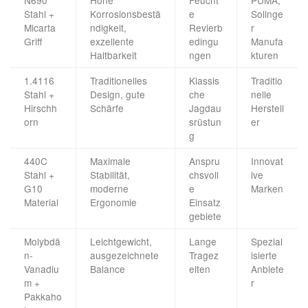
N690
Hohe
Feucht
PUMA,
Stahl +
Korrosionsbestä
e
Solinge
Micarta
ndigkeit,
Revierb
r
Griff
exzellente
edingu
Manufa
Haltbarkeit
ngen
kturen
1.4116
Traditionelles
Klassis
Traditio
Stahl +
Design, gute
che
nelle
Hirschh
Schärfe
Jagdau
Herstell
orn
srüstun
er
g
440C
Maximale
Anspru
Innovat
Stahl +
Stabilität,
chsvoll
ive
G10
moderne
e
Marken
Material
Ergonomie
Einsatz
gebiete
Molybdä
Leichtgewicht,
Lange
Spezial
n-
ausgezeichnete
Tragez
isierte
Vanadiu
Balance
eiten
Anbiete
m +
r
Pakkaho