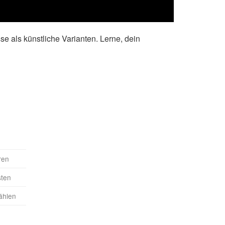
se als künstliche Varianten. Lerne, dein
ren
sten
ählen