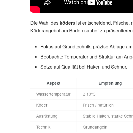
Die Wahl des
köder
s ist entscheidend. Frische, 
Köderangebot am Boden sauber zu präsentieren
Fokus auf Grundtechnik: präzise Ablage a
Beobachte Temperatur und Struktur am Ange
Setze auf Qualität bei Haken und Schnur.
Aspekt
Empfehlung
Wassertemperatur
≥ 10°C
Köder
Frisch / natürlich
Ausrüstung
Stabile Haken, starke Sch
Technik
Grundangeln