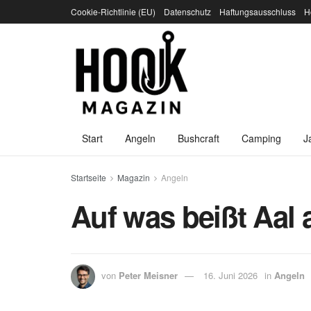
Cookie-Richtlinie (EU)
Datenschutz
Haftungsausschluss
H
Start
Angeln
Bushcraft
Camping
J
Startseite
Magazin
Angeln
Auf was beißt Aal 
von
Peter Meisner
16. Juni 2026
in
Angeln