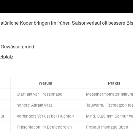
natürliche Köder bringen im frühen Saisonverlauf oft bessere Bis
.
m Gewässergrund.
lplatz.
Warum
Praxis
Start aktiver Fressphase
Messthermometer mitfüh
höhere Attraktivität
Tauwurm, Fischfetzen te
nur
Verhindert Verlust bei Fluchten
Mind. 0,28 mm Schnur w
Präsentation im Beutebereich
Freilauf montage üben