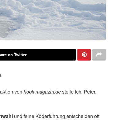
are on Twitter
n.
daktion von
hook-magazin.de
stelle ich, Peter,
twahl
und feine Köderführung entscheiden oft