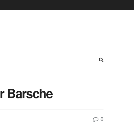
r Barsche
0