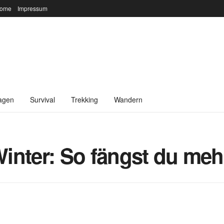
ome
Impressum
agen
Survival
Trekking
Wandern
inter: So fängst du meh