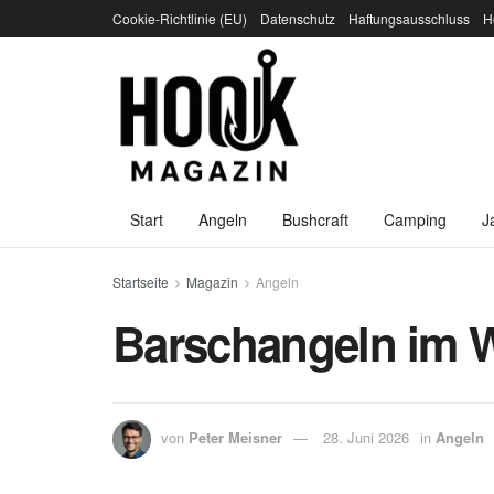
Cookie-Richtlinie (EU)
Datenschutz
Haftungsausschluss
H
Start
Angeln
Bushcraft
Camping
J
Startseite
Magazin
Angeln
Barschangeln im W
von
Peter Meisner
28. Juni 2026
in
Angeln