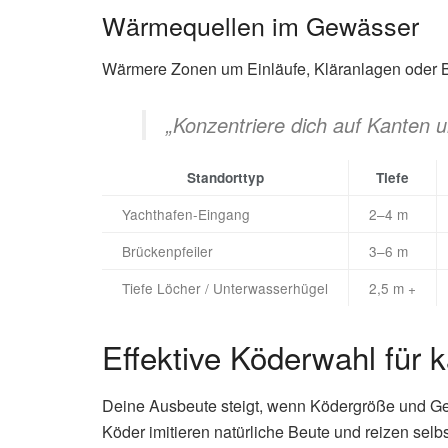
Wärmequellen im Gewässer
Wärmere Zonen um Einläufe, Kläranlagen oder Ber
„Konzentriere dich auf Kanten 
Standorttyp
Tiefe
Yachthafen-Eingang
2–4 m
Brückenpfeiler
3–6 m
Tiefe Löcher / Unterwasserhügel
2,5 m +
Effektive Köderwahl für k
Deine Ausbeute steigt, wenn Ködergröße und G
Köder imitieren natürliche Beute und reizen selb