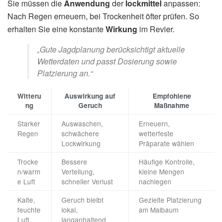
Sie müssen die
Anwendung
der
lockmittel
anpassen:
Nach Regen erneuern, bei Trockenheit öfter prüfen. So
erhalten Sie eine konstante
Wirkung
im Revier.
„Gute Jagdplanung berücksichtigt aktuelle
Wetterdaten und passt Dosierung sowie
Platzierung an.“
Witteru
Auswirkung auf
Empfohlene
ng
Geruch
Maßnahme
Starker
Auswaschen,
Erneuern,
Regen
schwächere
wetterfeste
Lockwirkung
Präparate wählen
Trocke
Bessere
Häufige Kontrolle,
n/warm
Verteilung,
kleine Mengen
e Luft
schneller Verlust
nachlegen
Kalte,
Geruch bleibt
Gezielte Platzierung
feuchte
lokal,
am Malbaum
Luft
langanhaltend