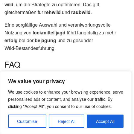
wild
, um die Strategie zu optimieren. Das gilt
gleichermaßen für
rehwild
und
raubwild
.
Eine sorgfältige Auswahl und verantwortungsvolle
Nutzung von
lockmittel jagd
führt langfristig zu mehr
erfolg
bei der
bejagung
und zu gesunder
Wild‑Bestandesführung.
FAQ
Welche Wirkstoffe ziehen schwarzes Wild
We value your privacy
am zuverlässigsten an?
We use cookies to enhance your browsing experience, serve
personalised ads or content, and analyse our traffic. By
Du setzt am besten auf Kombinationen aus natürlichen
clicking "Accept All", you consent to our use of cookies.
Aromen wie Buchenholzteer, Mais und Fettstoff sowie
gezielt eingesetzten Synthetika. Buchenholzteer wirkt stark
Customise
Reject All
Accept All
über Geruch; Mais und fetthaltige Mischungen über
Geschmack und Kalorienangebot. Moderne Lockstoffe