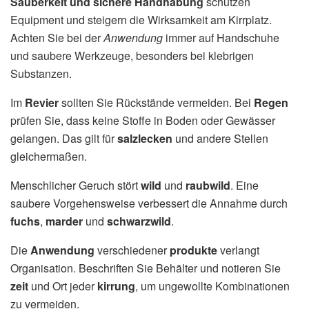
Sauberkeit und sichere Handhabung
schützen
Equipment und steigern die Wirksamkeit am Kirrplatz.
Achten Sie bei der
Anwendung
immer auf Handschuhe
und saubere Werkzeuge, besonders bei klebrigen
Substanzen.
Im
Revier
sollten Sie Rückstände vermeiden. Bei
Regen
prüfen Sie, dass keine Stoffe in Boden oder Gewässer
gelangen. Das gilt für
salzlecken
und andere Stellen
gleichermaßen.
Menschlicher Geruch stört
wild
und
raubwild
. Eine
saubere Vorgehensweise verbessert die Annahme durch
fuchs
,
marder
und
schwarzwild
.
Die
Anwendung
verschiedener
produkte
verlangt
Organisation. Beschriften Sie Behälter und notieren Sie
zeit
und Ort jeder
kirrung
, um ungewollte Kombinationen
zu vermeiden.