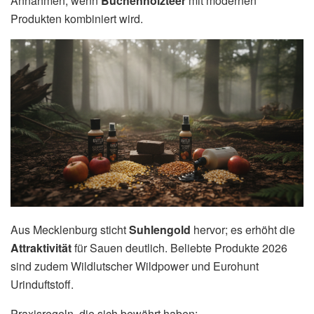
Annahmen, wenn
Buchenholzteer
mit modernen
Produkten kombiniert wird.
Aus Mecklenburg sticht
Suhlengold
hervor; es erhöht die
Attraktivität
für Sauen deutlich. Beliebte Produkte 2026
sind zudem Wildlutscher Wildpower und Eurohunt
Urinduftstoff.
Praxisregeln, die sich bewährt haben: