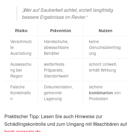
„Wer auf Sauberkeit achtet, erzielt langfristig
bessere Ergebnisse im Revier.“
Risiko
Prävention
Nutzen
Verschmutz
Handschuhe,
keine
te
abwaschbare
Geruchsübertrag
Ausrüstung
Behälter
ung
Auswaschu
wetterfeste
schont Umwelt,
ng bei
Präparate,
erhält Wirkung
Regen
Standortwahl
Falsche
Dokumentation,
sichere
Kombinatio
getrennte
von
kombination
n
Lagerung
Produkten
Praktischer Tipp: Lesen Sie auch Hinweise zur
Schädlingskontrolle und zum Umgang mit Waschbären auf
hook‑magazin.de
.