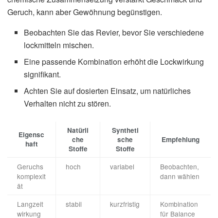
Geruch, kann aber Gewöhnung begünstigen.
Beobachten Sie das Revier, bevor Sie verschiedene
lockmitteln mischen.
Eine passende Kombination erhöht die Lockwirkung
signifikant.
Achten Sie auf dosierten Einsatz, um natürliches
Verhalten nicht zu stören.
Natürli
Syntheti
Eigensc
che
sche
Empfehlung
haft
Stoffe
Stoffe
Geruchs
hoch
variabel
Beobachten,
komplexit
dann wählen
ät
Langzeit
stabil
kurzfristig
Kombination
wirkung
für Balance