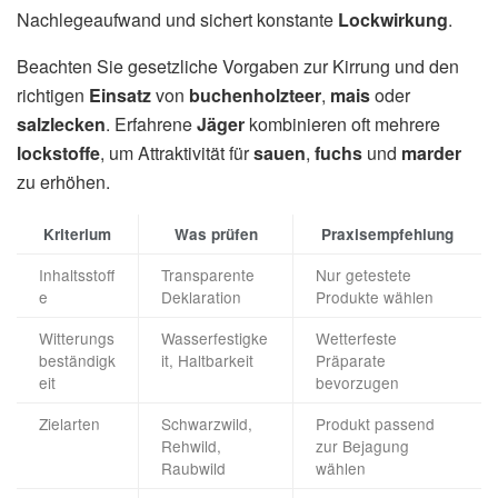
Nachlegeaufwand und sichert konstante
Lockwirkung
.
Beachten Sie gesetzliche Vorgaben zur Kirrung und den
richtigen
Einsatz
von
buchenholzteer
,
mais
oder
salzlecken
. Erfahrene
Jäger
kombinieren oft mehrere
lockstoffe
, um Attraktivität für
sauen
,
fuchs
und
marder
zu erhöhen.
Kriterium
Was prüfen
Praxisempfehlung
Inhaltsstoff
Transparente
Nur getestete
e
Deklaration
Produkte wählen
Witterungs
Wasserfestigke
Wetterfeste
beständigk
it, Haltbarkeit
Präparate
eit
bevorzugen
Zielarten
Schwarzwild,
Produkt passend
Rehwild,
zur Bejagung
Raubwild
wählen