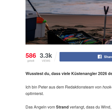
586
3.3k
Shar
geteilt
VIEWS
Wusstest du, dass viele Küstenangler 2026 d
Ich bin Peter aus dem Redaktionsteam von
hook
optimierst.
Das Angeln vom
Strand
verlangt, dass du Wind,