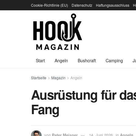
Cookie-Richtlinie (EU)
Datenschutz
Haftungsausschluss
H
Start
Angeln
Bushcraft
Camping
J
Startseite
Magazin
Angeln
Ausrüstung für da
Fang
von
Peter Meisner
14. Juni 2026
in
Angeln