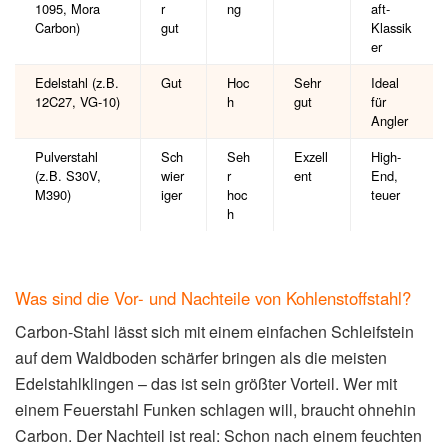
1095, Mora
r
ng
aft-
Carbon)
gut
Klassik
er
Edelstahl (z.B.
Gut
Hoc
Sehr
Ideal
12C27, VG-10)
h
gut
für
Angler
Pulverstahl
Sch
Seh
Exzell
High-
(z.B. S30V,
wier
r
ent
End,
M390)
iger
hoc
teuer
h
Was sind die Vor- und Nachteile von Kohlenstoffstahl?
Carbon-Stahl lässt sich mit einem einfachen Schleifstein
auf dem Waldboden schärfer bringen als die meisten
Edelstahlklingen – das ist sein größter Vorteil. Wer mit
einem Feuerstahl Funken schlagen will, braucht ohnehin
Carbon. Der Nachteil ist real: Schon nach einem feuchten