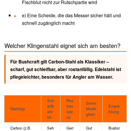
Fischblut nicht zur Rutschpartie wird
e) Eine Scheide, die das Messer sicher hält und
schnell zugänglich macht
Welcher Klingenstahl eignet sich am besten?
Für Bushcraft gilt Carbon-Stahl als Klassiker –
scharf, gut schleifbar, aber rostanfällig. Edelstahl ist
pflegeleichter, besonders für Angler am Wasser.
Sch
Ros
Schni
ärfb
tres
Empfe
Stahltyp
tthalti
ark
iste
hlung
gkeit
eit
nz
Carbon (z.B.
Seh
Geri
Gut
Bushcr