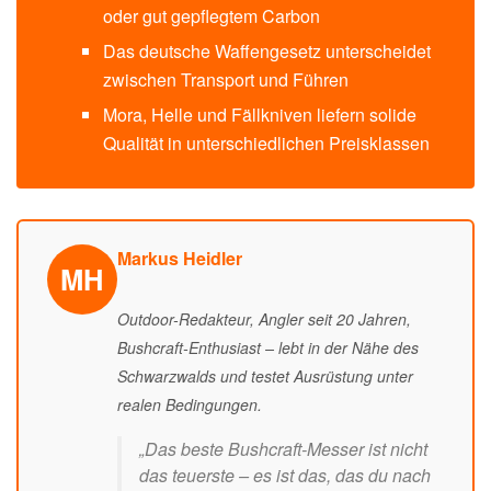
oder gut gepflegtem Carbon
Das deutsche Waffengesetz unterscheidet
zwischen Transport und Führen
Mora, Helle und Fällkniven liefern solide
Qualität in unterschiedlichen Preisklassen
Markus Heidler
MH
Outdoor-Redakteur, Angler seit 20 Jahren,
Bushcraft-Enthusiast – lebt in der Nähe des
Schwarzwalds und testet Ausrüstung unter
realen Bedingungen.
„Das beste Bushcraft-Messer ist nicht
das teuerste – es ist das, das du nach