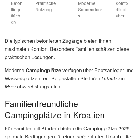
Beton
Praktische
Moderne
Komfo
tliege
Nutzung
Sonnendeck
rtliebh
fläch
s
aber
en
Die typischen betonierten Zugänge bieten Ihnen
maximalen Komfort. Besonders Familien schätzen diese
praktischen Lösungen.
Moderne
Campingplätze
verfügen über Bootsanleger und
Wassersportzentren. So gestalten Sie Ihren
Urlaub
am
Meer
abwechslungsreich.
Familienfreundliche
Campingplätze in Kroatien
Für Familien mit Kindern bieten die Campingplätze 2025
optimale Bedingungen für einen sorgenfreien Urlaub. Die