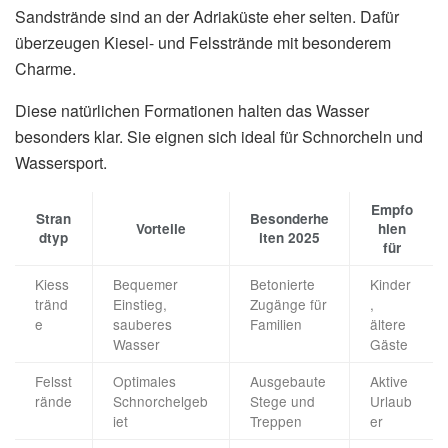
Sandstrände sind an der Adriaküste eher selten. Dafür
überzeugen Kiesel- und Felsstrände mit besonderem
Charme.
Diese natürlichen Formationen halten das Wasser
besonders klar. Sie eignen sich ideal für Schnorcheln und
Wassersport.
Empfo
Stran
Besonderhe
Vorteile
hlen
dtyp
iten 2025
für
Kiess
Bequemer
Betonierte
Kinder
tränd
Einstieg,
Zugänge für
,
e
sauberes
Familien
ältere
Wasser
Gäste
Felsst
Optimales
Ausgebaute
Aktive
rände
Schnorchelgeb
Stege und
Urlaub
iet
Treppen
er