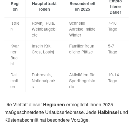
Empfo
Regi
Hauptattrakt
Besonderheit
hlene
on
ionen
en 2025
Dauer
Istrie
Rovinj, Pula,
Schnelle
7-10
n
Weinbaugebi
Anreise, milde
Tage
ete
Winter
Kvar
Inseln Krk,
Familienfreun
5-7
ner
Cres, Losinj
dliche Plätze
Tage
Buc
ht
Dal
Dubrovnik,
Aktivitäten für
10-14
mati
Nationalpark
Sportbegeiste
Tage
en
s
rte
Die Vielfalt dieser
Regionen
ermöglicht Ihnen 2025
maßgeschneiderte Urlaubserlebnisse. Jede
Halbinsel
und
Küstenabschnitt hat besondere Vorzüge.