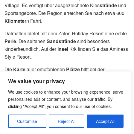
Village. Es verfügt über ausgezeichnete Kies
strände
und
Sportangebote. Die Region erreichen Sie nach etwa 600
Kilometer
n Fahrt.
Dalmatien bietet mit dem Zaton Holiday Resort eine echte
Perle
. Die seltenen
Sandstrände
sind besonders
kinderfreundlich. Auf der
Insel
Krk finden Sie das Aminess
Style Resort.
Die
Karte
aller empfohlenen
Plätze
hilft bei der
Orientierung. So planen Sie Ihren
Campingurlaub
We value your privacy
Kroatien
2025 optimal.
We use cookies to enhance your browsing experience, serve
Fazit
personalised ads or content, and analyse our traffic. By
clicking "Accept All", you consent to our use of cookies.
Ihre Reiseplanung für das kommende Jahr erhält mit
Customise
Reject All
Accept All
diesen Tipps den letzten Schliff. Sie verfügen nun über alle
wichtigen Informationen für Ihren
Campingurlaub