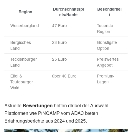
Durchschnittspr
Besonderhei
Region
eis/Nacht
t
Weserbergland
47 Euro
Teuerste
Region
Bergisches
23 Euro
Günstigste
Land
Option
Tecklenburger
25 Euro
Preiswertes
Land
Angebot
Eifel &
über 40 Euro
Premium-
Teutoburger
Lagen
Wald
Aktuelle
Bewertungen
helfen dir bei der Auswahl.
Plattformen wie PiNCAMP vom ADAC bieten
Erfahrungsberichte aus 2024 und 2025.