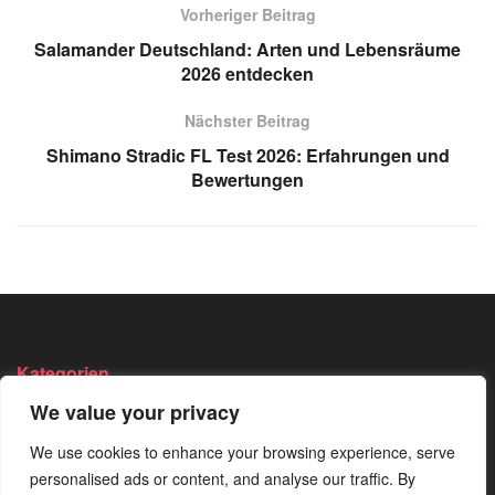
Vorheriger Beitrag
Salamander Deutschland: Arten und Lebensräume
2026 entdecken
Nächster Beitrag
Shimano Stradic FL Test 2026: Erfahrungen und
Bewertungen
Kategorien
We value your privacy
Angeln
Survival
Wandern
We use cookies to enhance your browsing experience, serve
Bushcraft
Trekking
Wissen
personalised ads or content, and analyse our traffic. By
Camping
Von Der