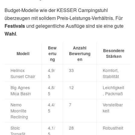
Budget-Modelle wie der KESSER Campingstuhl
überzeugen mit solidem Preis-Leistungs-Verhältnis. Für
Festivals
und gelegentliche Ausflüge sind sie eine gute
Wahl
.
Bew
Anzahl
Besondere
Modell
ertu
Bewertung
Stärken
ng
en
Helinox
4,9/
33
Komfort,
Sunset Chair
5
Stabilität
Big Agnes
4,8/
12
Leichtigkeit
Mica Basin
5
, Packmaß
Nemo
4,4/
7
Verstellbar
Moonlite
5
keit
Reclining
Stoic
4,1/
28
Robustheit
TorpaSt.
5