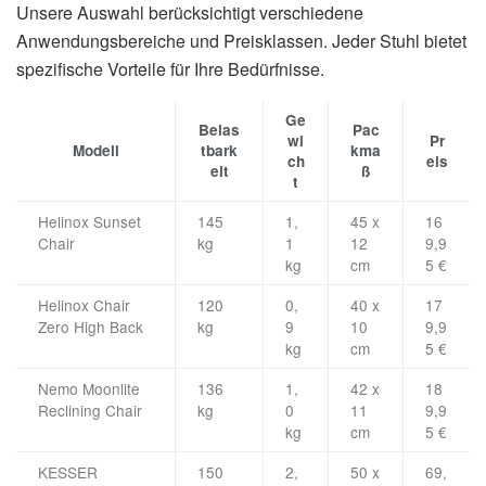
Unsere Auswahl berücksichtigt verschiedene
Anwendungsbereiche und Preisklassen. Jeder Stuhl bietet
spezifische Vorteile für Ihre Bedürfnisse.
Ge
Belas
Pac
wi
Pr
Modell
tbark
kma
ch
eis
eit
ß
t
Helinox Sunset
145
1,
45 x
16
Chair
kg
1
12
9,9
kg
cm
5 €
Helinox Chair
120
0,
40 x
17
Zero High Back
kg
9
10
9,9
kg
cm
5 €
Nemo Moonlite
136
1,
42 x
18
Reclining Chair
kg
0
11
9,9
kg
cm
5 €
KESSER
150
2,
50 x
69,