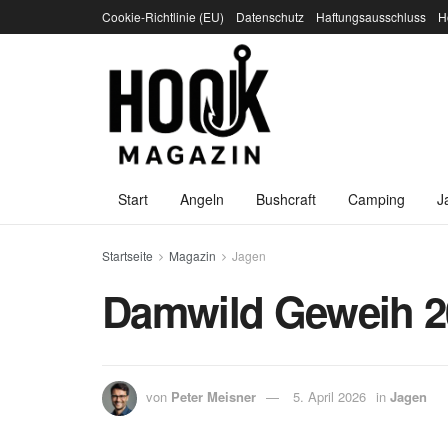
Cookie-Richtlinie (EU)
Datenschutz
Haftungsausschluss
H
Start
Angeln
Bushcraft
Camping
J
Startseite
Magazin
Jagen
Damwild Geweih 20
von
Peter Meisner
5. April 2026
in
Jagen