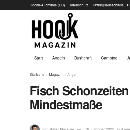
Cookie-Richtlinie (EU)
Datenschutz
Haftungsausschluss
H
Start
Angeln
Bushcraft
Camping
J
Startseite
Magazin
Angeln
Fisch Schonzeiten
Mindestmaße
von
Peter Meisner
18. Oktober 2025
in
Ange