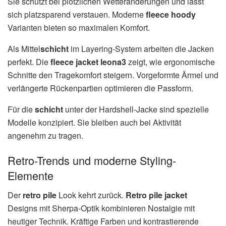
Sie schützt bei plötzlichen Wetteränderungen und lässt
sich platzsparend verstauen. Moderne
fleece hoody
Varianten bieten so maximalen Komfort.
Als Mittel
schicht
im Layering-System arbeiten die Jacken
perfekt. Die
fleece jacket leona3
zeigt, wie ergonomische
Schnitte den Tragekomfort steigern. Vorgeformte Ärmel und
verlängerte Rückenpartien optimieren die Passform.
Für die
schicht
unter der Hardshell-Jacke sind spezielle
Modelle konzipiert. Sie bleiben auch bei Aktivität
angenehm zu tragen.
Retro-Trends und moderne Styling-
Elemente
Der
retro pile
Look kehrt zurück.
Retro pile jacket
Designs mit Sherpa-Optik kombinieren Nostalgie mit
heutiger Technik. Kräftige Farben und kontrastierende