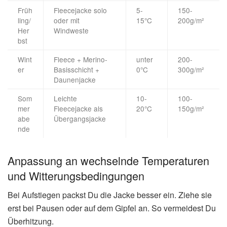
Früh
Fleecejacke solo
5-
150-
ling/
oder mit
15°C
200g/m²
Her
Windweste
bst
Wint
Fleece + Merino-
unter
200-
er
Basisschicht +
0°C
300g/m²
Daunenjacke
Som
Leichte
10-
100-
mer
Fleecejacke als
20°C
150g/m²
abe
Übergangsjacke
nde
Anpassung an wechselnde Temperaturen
und Witterungsbedingungen
Bei Aufstiegen packst Du die Jacke besser ein. Ziehe sie
erst bei Pausen oder auf dem Gipfel an. So vermeidest Du
Überhitzung.