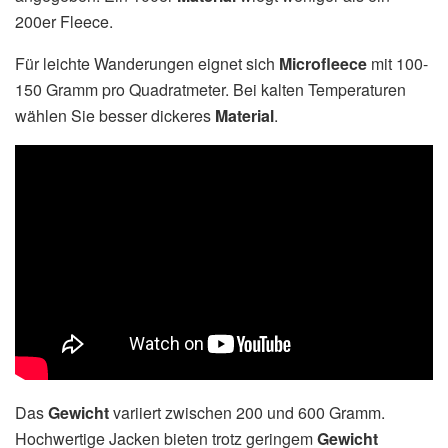
200er Fleece.
Für leichte Wanderungen eignet sich
Microfleece
mit 100-
150 Gramm pro Quadratmeter. Bei kalten Temperaturen
wählen Sie besser dickeres
Material
.
Das
Gewicht
variiert zwischen 200 und 600 Gramm.
Hochwertige Jacken bieten trotz geringem
Gewicht