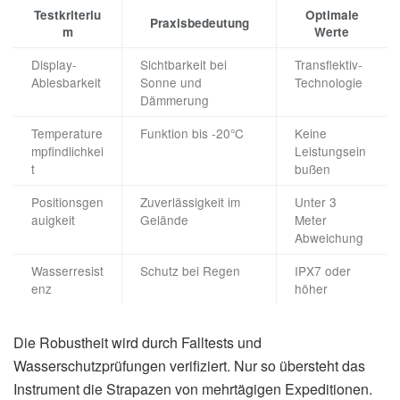
Testkriteriu
Optimale
Praxisbedeutung
m
Werte
Display-
Sichtbarkeit bei
Transflektiv-
Ablesbarkeit
Sonne und
Technologie
Dämmerung
Temperature
Funktion bis -20°C
Keine
mpfindlichkei
Leistungsein
t
bußen
Positionsgen
Zuverlässigkeit im
Unter 3
auigkeit
Gelände
Meter
Abweichung
Wasserresist
Schutz bei Regen
IPX7 oder
enz
höher
Die Robustheit wird durch Falltests und
Wasserschutzprüfungen verifiziert. Nur so übersteht das
Instrument die Strapazen von mehrtägigen Expeditionen.