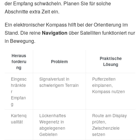
der Empfang schwächeln. Planen Sie für solche
Abschnitte extra Zeit ein.
Ein elektronischer Kompass hilft bei der Orientierung im
Stand. Die reine
Navigation
über Satelliten funktioniert nur
in Bewegung.
Heraus
Praktische
forderu
Problem
Lösung
ng
Eingesc
Signalverlust in
Pufferzeiten
hränkte
schwierigem Terrain
einplanen,
r
Kompass nutzen
Empfan
g
Kartenq
Lückenhaftes
Route am Display
ualität
Wegenetz in
prüfen,
abgelegenen
Zwischenziele
Gebieten
setzen