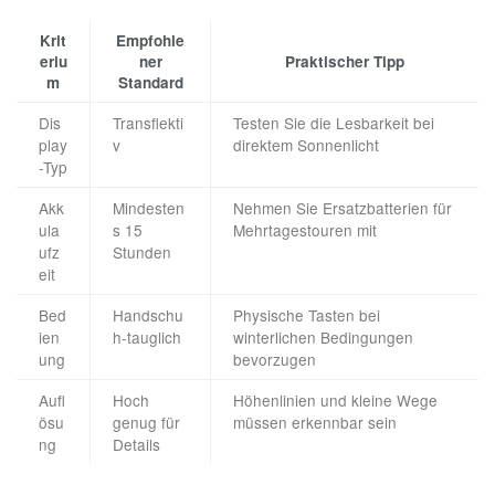
Krit
Empfohle
eriu
ner
Praktischer Tipp
m
Standard
Dis
Transflekti
Testen Sie die Lesbarkeit bei
play
v
direktem Sonnenlicht
-Typ
Akk
Mindesten
Nehmen Sie Ersatzbatterien für
ula
s 15
Mehrtagestouren mit
ufz
Stunden
eit
Bed
Handschu
Physische Tasten bei
ien
h-tauglich
winterlichen Bedingungen
ung
bevorzugen
Aufl
Hoch
Höhenlinien und kleine Wege
ösu
genug für
müssen erkennbar sein
ng
Details