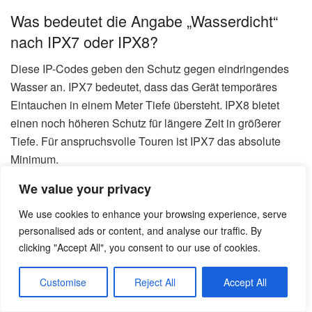
Was bedeutet die Angabe „Wasserdicht“
nach IPX7 oder IPX8?
Diese IP-Codes geben den Schutz gegen eindringendes
Wasser an. IPX7 bedeutet, dass das Gerät temporäres
Eintauchen in einem Meter Tiefe übersteht. IPX8 bietet
einen noch höheren Schutz für längere Zeit in größerer
Tiefe. Für anspruchsvolle Touren ist IPX7 das absolute
Minimum.
We value your privacy
Kann ich eigene Routen und Karten auf
meinem Garmin Gerät nutzen?
We use cookies to enhance your browsing experience, serve
personalised ads or content, and analyse our traffic. By
Absolut. Viele Modelle, insbesondere die Garmin
clicking "Accept All", you consent to our use of cookies.
GPSMAP Serie, unterstützen das Laden von zusätzlichem
Kartenmaterial über Programme wie BaseCamp. Sie
Customise
Reject All
Accept All
können Ihre geplanten Wege am Computer vorbereiten