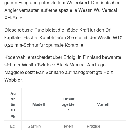
gutem Fang und potenziellem Weltrekord. Die finnischen
Angler vertrauten auf eine spezielle Westin W6 Vertical
XH-Rute.
Diese robuste Rute bietet die nötige Kraft für den Drill
kapitaler Fische. Kombinieren Sie sie mit der Westin W10
0,22 mm-Schnur für optimale Kontrolle.
Köderwahl entscheidet über Erfolg. In Finnland bewährte
sich der Westin Twinteez Black Mamba. Am Lago
Maggiore setzt Ivan Schifano auf handgefertigte Holz-
Wobbler.
Au
sr
Einsat
üs
Modell
zgebie
Vorteil
tu
t
ng
Ec
Garmin
Tiefen
Präzise