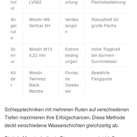
hol
LVS62
ortung
Fischlokalisierung
ot
An
Westin W6
Vertika
Robustheit für
gel
Vertical XH
langel
große Fische
rut
n
e
Sc
Westin W10
Extrem
Hohe Tragkraft
hn
0,22 mm
beding
bei dünnem
ur
ungen
Durchmesser
Kö
Westin
Finnisc
Bewährte
de
Twinteez
he
Fangquote
r
Black
Gewäs
Mamba
ser
Schlepptechniken mit mehreren Ruten auf verschiedenen
Tiefen maximieren Ihre Erfolgschancen. Diese Methode
deckt verschiedene Wasserschichten gleichzeitig ab.