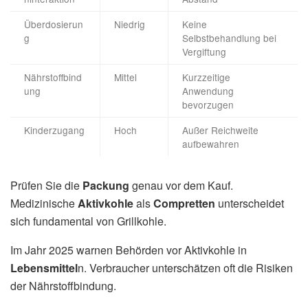
Überdosierun
Niedrig
Keine
g
Selbstbehandlung bei
Vergiftung
Nährstoffbind
Mittel
Kurzzeitige
ung
Anwendung
bevorzugen
Kinderzugang
Hoch
Außer Reichweite
aufbewahren
Prüfen Sie die
Packung
genau vor dem Kauf.
Medizinische
Aktivkohle
als
Compretten
unterscheidet
sich fundamental von Grillkohle.
Im Jahr 2025 warnen Behörden vor Aktivkohle in
Lebensmittel
n. Verbraucher unterschätzen oft die Risiken
der Nährstoffbindung.