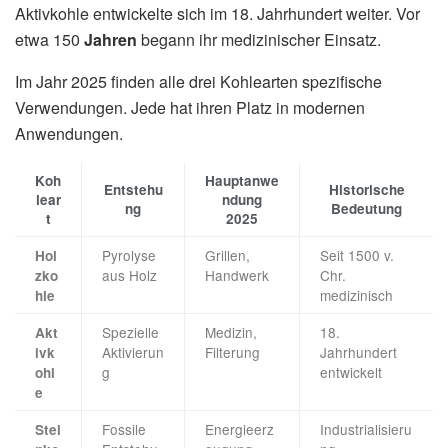
Aktivkohle entwickelte sich im 18. Jahrhundert weiter. Vor
etwa 150
Jahren
begann ihr medizinischer Einsatz.
Im Jahr 2025 finden alle drei Kohlearten spezifische
Verwendungen. Jede hat ihren Platz in modernen
Anwendungen.
Koh
Hauptanwe
Entstehu
Historische
lear
ndung
ng
Bedeutung
t
2025
Pyrolyse
Grillen,
Seit 1500 v.
Hol
aus Holz
Handwerk
Chr.
zko
medizinisch
hle
Spezielle
Medizin,
18.
Akt
Aktivierun
Filterung
Jahrhundert
ivk
g
entwickelt
ohl
e
Fossile
Energieerz
Industrialisieru
Stei