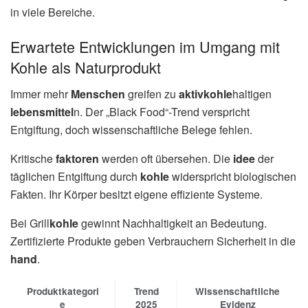
in viele Bereiche.
Erwartete Entwicklungen im Umgang mit
Kohle als Naturprodukt
Immer mehr
Menschen
greifen zu
aktivkohle
haltigen
lebensmittel
n. Der „Black Food“-Trend verspricht
Entgiftung, doch wissenschaftliche Belege fehlen.
Kritische
faktoren
werden oft übersehen. Die
idee
der
täglichen Entgiftung durch
kohle
widerspricht biologischen
Fakten. Ihr Körper besitzt eigene effiziente Systeme.
Bei Grill
kohle
gewinnt Nachhaltigkeit an Bedeutung.
Zertifizierte Produkte geben Verbrauchern Sicherheit in die
hand
.
Produktkategori
Trend
Wissenschaftliche
e
2025
Evidenz