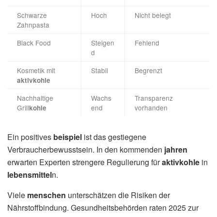
Schwarze
Hoch
Nicht belegt
Zahnpasta
Black Food
Steigen
Fehlend
d
Kosmetik mit
Stabil
Begrenzt
aktivkohle
Nachhaltige
Wachs
Transparenz
Grill
end
vorhanden
kohle
Ein positives
beispiel
ist das gestiegene
Verbraucherbewusstsein. In den kommenden
jahren
erwarten Experten strengere Regulierung für
aktivkohle
in
lebensmittel
n.
Viele
menschen
unterschätzen die Risiken der
Nährstoffbindung. Gesundheitsbehörden raten 2025 zur