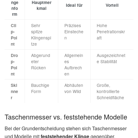
nge
Hauptmer
Ideal für
Vorteil
nfo
kmal
rm
Sehr
Präzises
Hohe
Cli
spitze
Einsteche
Penetrationskr
p-
Klingenspi
n
aft
Poi
tze
nt
Abgerund
Allgemein
Ausgezeichnet
Dro
eter
es
e Stabilität
p-
Rücken
Aufbrech
Poi
en
nt
Bauchige
Abhäuten
Große,
Ski
Form
von Wild
kontrollierte
nne
Schneidfläche
r
Taschenmesser vs. feststehende Modelle
Bei der Grundentscheidung stehen sich Taschenmesser
und Modelle mit
feststehender Klinge
gegenüber.