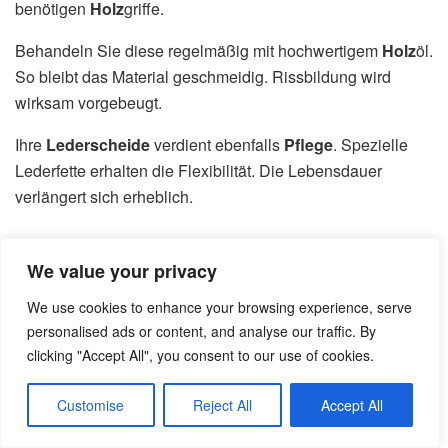
benötigen
Holz
griffe.
Behandeln Sie diese regelmäßig mit hochwertigem
Holz
öl.
So bleibt das Material geschmeidig. Rissbildung wird
wirksam vorgebeugt.
Ihre
Lederscheide
verdient ebenfalls
Pflege
. Spezielle
Lederfette erhalten die Flexibilität. Die Lebensdauer
verlängert sich erheblich.
Langfristiger Werterhalt durch Wartung
We value your privacy
Damaststahl können Sie mit Spezialpolituren behandeln.
We use cookies to enhance your browsing experience, serve
Das Muster tritt deutlicher hervor. Gleichzeitig schützen Sie
personalised ads or content, and analyse our traffic. By
die Oberfläche.
clicking "Accept All", you consent to our use of cookies.
Bewahren Sie Ihr Werkzeug stets trocken in der
Lederscheide
auf. Vermeiden Sie feuchte Umgebungen.
Customise
Reject All
Accept All
Direkter Metallkontakt schadet der
Schneide
.