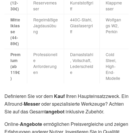
Reservemes
Kunststoffgri
Klappme
(12-
ser
ff
sser
30€)
Regelmäßige
440C-Stahl,
Wolfgan
Mitte
Jagdausübu
Glasfasergri
gs W2,
lklas
ng
ff
Perkin
se
(44-
89€)
Professionell
Damaststahl
Cold
Prem
e
, Vollschaft,
Steel,
ium
Anforderung
Lederscheid
High-
(ab
en
e
End-
119€
Modelle
)
Definieren Sie vor dem
Kauf
Ihren Haupteinsatzzweck. Ein
Allround-
Messer
oder spezialisierte Werkzeuge? Achten
Sie auf das Gesamt
angebot
inklusive Zubehör.
Online-
Angebote
ermöglichen Preisvergleiche und zeigen
Erfahrungen anderer Nutzer. Investieren Sie in Qualität