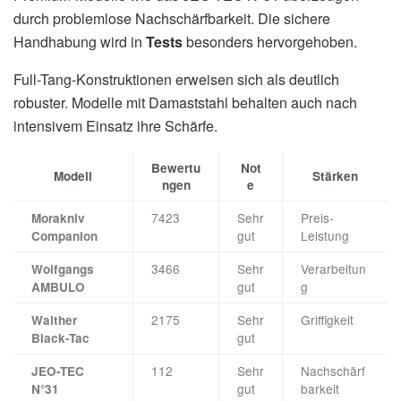
durch problemlose Nachschärfbarkeit. Die sichere
Handhabung wird in
Tests
besonders hervorgehoben.
Full-Tang-Konstruktionen erweisen sich als deutlich
robuster. Modelle mit Damaststahl behalten auch nach
intensivem Einsatz ihre Schärfe.
Bewertu
Not
Modell
Stärken
ngen
e
7423
Sehr
Preis-
Morakniv
gut
Leistung
Companion
3466
Sehr
Verarbeitun
Wolfgangs
gut
g
AMBULO
2175
Sehr
Griffigkeit
Walther
gut
Black-Tac
112
Sehr
Nachschärf
JEO-TEC
gut
barkeit
N°31