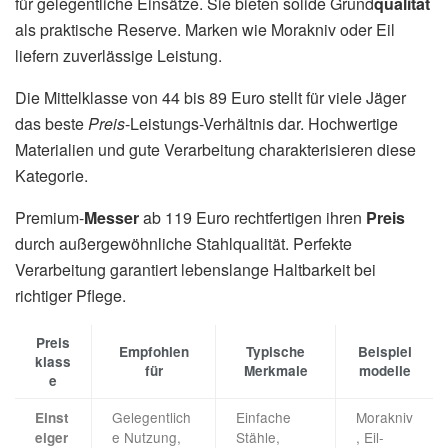
für gelegentliche Einsätze. Sie bieten solide Grund
qualität
als praktische Reserve. Marken wie Morakniv oder Eil
liefern zuverlässige Leistung.
Die Mittelklasse von 44 bis 89 Euro stellt für viele Jäger
das beste
Preis
-Leistungs-Verhältnis dar. Hochwertige
Materialien und gute Verarbeitung charakterisieren diese
Kategorie.
Premium-
Messer
ab 119 Euro rechtfertigen ihren
Preis
durch außergewöhnliche Stahlqualität. Perfekte
Verarbeitung garantiert lebenslange Haltbarkeit bei
richtiger Pflege.
Preis
Empfohlen
Typische
Beispiel
klass
für
Merkmale
modelle
e
Gelegentlich
Einfache
Morakniv
Einst
e Nutzung,
Stähle,
, Eil-
eiger