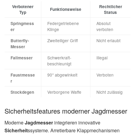
Verbotener
Rechtlicher
Funktionsweise
Typ
Status
Federgetriebene
Absolut
Springmess
Klinge
verboten
er
Zweiteiliger Griff
Nicht erlaubt
Butterfly-
Messer
Schwerkraft-
Illegal
Fallmesser
beschleunigt
90° abgewinkelt
Verboten
Faustmesse
r
Verborgene Waffe
Nicht zulässig
Stockdegen
Sicherheitsfeatures moderner Jagdmesser
Moderne
Jagdmesser
integrieren innovative
Sicherheit
ssysteme. Arretierbare Klappmechanismen