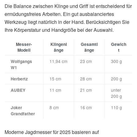
Die Balance zwischen Klinge und Griff ist entscheidend für
ermüdungsfreies Arbeiten. Ein gut ausbalanciertes
Werkzeug liegt natürlich in der Hand. Berücksichtigen Sie
Ihre Körperstatur und Handgröße bei der Auswahl.
Messer-
Klingenl
Gesamtl
Gewich
Modell
änge
änge
t
11,94 cm
23 cm
300 g
Wolfgangs
W1
15 cm
28 cm
200 g
Herbertz
11 cm
21 cm
unter
AUBEY
200 g
8 cm
16 cm
110 g
Joker
Grandfather
Moderne Jagdmesser für 2025 basieren auf