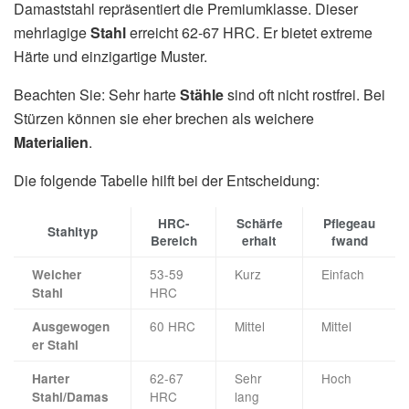
Damaststahl repräsentiert die Premiumklasse. Dieser
mehrlagige
Stahl
erreicht 62-67 HRC. Er bietet extreme
Härte und einzigartige Muster.
Beachten Sie: Sehr harte
Stähle
sind oft nicht rostfrei. Bei
Stürzen können sie eher brechen als weichere
Materialien
.
Die folgende Tabelle hilft bei der Entscheidung:
HRC-
Schärfe
Pflegeau
Stahltyp
Bereich
erhalt
fwand
53-59
Kurz
Einfach
Weicher
HRC
Stahl
60 HRC
Mittel
Mittel
Ausgewogen
er Stahl
62-67
Sehr
Hoch
Harter
HRC
lang
Stahl/Damas