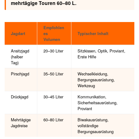
mehrtägige Touren 60–80 L.
Empfohlen
Jagdart
es
Typischer Inhalt
Volumen
Ansitzjagd
20–30 Liter
Sitzkissen, Optik, Proviant,
(halber
Erste Hilfe
Tag)
Pirschjagd
35–50 Liter
Wechselkleidung,
Bergungsausrüstung,
Werkzeug
Drückjagd
30–45 Liter
Kommunikation,
Sicherheitsausrüstung,
Proviant
Mehrtägige
60–80 Liter
Biwakausrüstung,
Jagdreise
vollständige
Bergungsausrüstung