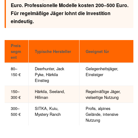
Euro. Professionelle Modelle kosten 200–500 Euro.
Für regelmäßige Jäger lohnt die Investition
eindeutig.
Preis
segm
Typische Hersteller
Geeignet für
ent
80–
Deerhunter, Jack
Gelegenheitsjäger,
150 €
Pyke, Härkila
Einsteiger
Einstieg
150–
Härkila, Seeland,
Regelmäßige Jäger,
300 €
Hillman
vielseitige Nutzung
300–
SITKA, Kuiu,
Profis, alpines
500 €
Mystery Ranch
Gelände, intensive
Nutzung