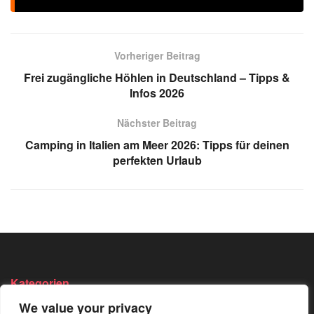
Vorheriger Beitrag
Frei zugängliche Höhlen in Deutschland – Tipps &
Infos 2026
Nächster Beitrag
Camping in Italien am Meer 2026: Tipps für deinen
perfekten Urlaub
Kategorien
We value your privacy
Angeln
Survival
Wandern