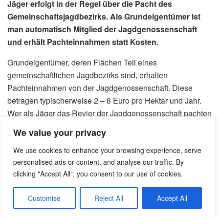
Jäger erfolgt in der Regel über die Pacht des
Gemeinschaftsjagdbezirks. Als Grundeigentümer ist
man automatisch Mitglied der Jagdgenossenschaft
und erhält Pachteinnahmen statt Kosten.
Grundeigentümer, deren Flächen Teil eines
gemeinschaftlichen Jagdbezirks sind, erhalten
Pachteinnahmen von der Jagdgenossenschaft. Diese
betragen typischerweise 2 – 8 Euro pro Hektar und Jahr.
Wer als Jäger das Revier der Jagdgenossenschaft pachten
möchte, zahlt die marktüblichen Pachtpreise.
We value your privacy
We use cookies to enhance your browsing experience, serve
Gibt es regionale Unterschiede
personalised ads or content, and analyse our traffic. By
bei den Jagdschein-Kosten?
clicking "Accept All", you consent to our use of cookies.
Customise
Reject All
Accept All
Ja, die regionalen Unterschiede bei den Jagdschein-
Kosten sind erheblich. Bayern und Baden-