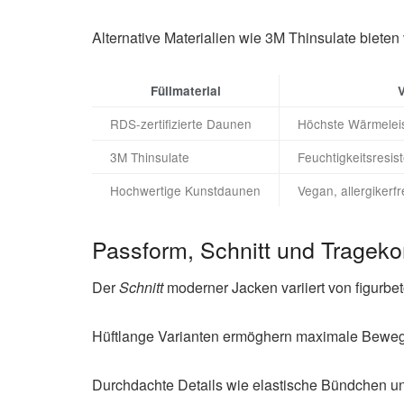
Alternative Materialien wie 3M Thinsulate bieten
Füllmaterial
V
RDS-zertifizierte Daunen
Höchste Wärmeleis
3M Thinsulate
Feuchtigkeitsresist
Hochwertige Kunstdaunen
Vegan, allergikerf
Passform, Schnitt und Trageko
Der
Schnitt
moderner Jacken variiert von figurbet
Hüftlange Varianten ermöghern maximale Bewegun
Durchdachte Details wie elastische Bündchen u