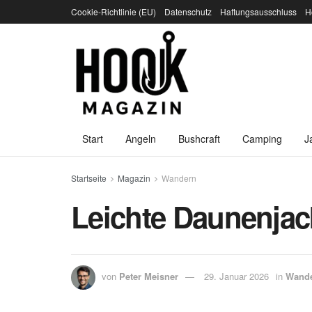
Cookie-Richtlinie (EU)
Datenschutz
Haftungsausschluss
H
Start
Angeln
Bushcraft
Camping
J
Startseite
Magazin
Wandern
Leichte Daunenjac
von
Peter Meisner
29. Januar 2026
in
Wand