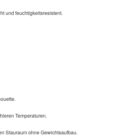
t und feuchtigkeitsresistent.
houette.
ühleren Temperaturen.
eten Stauraum ohne Gewichtsaufbau.