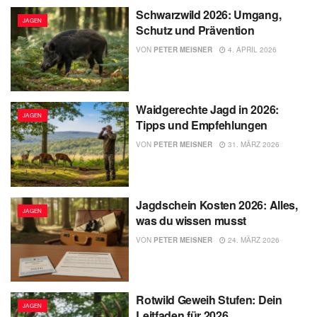
Schwarzwild 2026: Umgang,
JAGEN
Schutz und Prävention
VON
PETER MEISNER
4. APRIL 2026
Waidgerechte Jagd in 2026:
JAGEN
Tipps und Empfehlungen
VON
PETER MEISNER
31. MÄRZ 2026
Jagdschein Kosten 2026: Alles,
JAGEN
was du wissen musst
VON
PETER MEISNER
24. MÄRZ 2026
Rotwild Geweih Stufen: Dein
JAGEN
Leitfaden für 2026