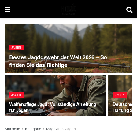
JAGEN
Bestes Jagdgewehr der Welt 2026 – So
finden Sie das Richtige
JAGEN
JAGEN
Waffenpflege Jagd: Vollständige Anleitung
Deutsche J
für Jäger
Haltung 20
Startseite
Kategorie
Magazin
Jagen