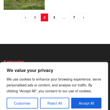
1
2
3
…
7
Kategorien
We value your privacy
Angeln
Survival
Wandern
We use cookies to enhance your browsing experience, serve
Bushcraft
Trekking
Wissen
personalised ads or content, and analyse our traffic. By
Camping
Von Der
clicking "Accept All", you consent to our use of cookies.
Redaktion
Jagen
Empfohlen
Customise
Reject All
Accept All